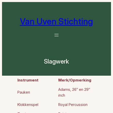
Ga
naar
de
Van Uven Stichting
inhoud
Slagwerk
Instrument
Merk/Opmerking
Adams, 26″ en 29″
Pauken
inch
Klokkenspel
Royal Percussion